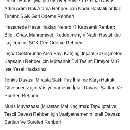
Doktor Hatası (Malpraktis) Nedeniyle Tazminat Davası:
Adım Adım Hak Arama Rehberi
için
Nadir Hastalıklar İlaç
Temini: SGK Geri Ödeme Rehberi
Hastanede Hasta Hakları Nelerdir? Kapsamlı Rehber:
Bilgi, Onay, Mahremiyet, Reddetme
için
Nadir Hastalıklar
İlaç Temini: SGK Geri Ödeme Rehberi
İnşaat Sektöründe Arsa Payı Karşılığı İnşaat Sözleşmeleri:
Kapsamlı Rehber
için
Müteahhit Evi Teslim Etmiyor Mu?
İşte Yasal Haklarınız
Tenkis Davası: Mirasta Saklı Pay İhlaline Karşı Hukuki
Güvenceniz
için
Vasiyetnamenin İptali Davası: Şartları Ve
Süreleri Rehberi
Muris Muvazaası (Mirastan Mal Kaçırma): Tapu İptal ve
Tescil Davası Rehberi
için
Vasiyetnamenin İptali Davası:
Şartları Ve Süreleri Rehberi