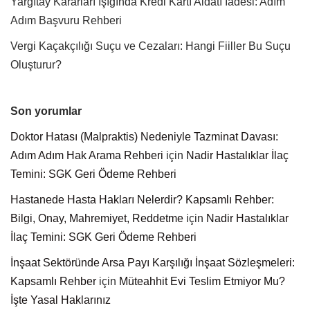
Yargıtay Kararları Işığında Kredi Kartı Aidatı İadesi: Adım
Adım Başvuru Rehberi
Vergi Kaçakçılığı Suçu ve Cezaları: Hangi Fiiller Bu Suçu
Oluşturur?
Son yorumlar
Doktor Hatası (Malpraktis) Nedeniyle Tazminat Davası:
Adım Adım Hak Arama Rehberi
için
Nadir Hastalıklar İlaç
Temini: SGK Geri Ödeme Rehberi
Hastanede Hasta Hakları Nelerdir? Kapsamlı Rehber:
Bilgi, Onay, Mahremiyet, Reddetme
için
Nadir Hastalıklar
İlaç Temini: SGK Geri Ödeme Rehberi
İnşaat Sektöründe Arsa Payı Karşılığı İnşaat Sözleşmeleri:
Kapsamlı Rehber
için
Müteahhit Evi Teslim Etmiyor Mu?
İşte Yasal Haklarınız