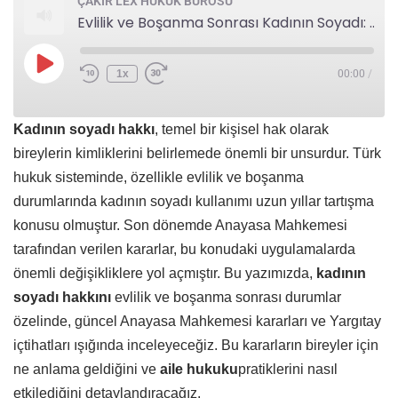
ÇAKIR LEX HUKUK BÜROSU
Evlilik ve Boşanma Sonrası Kadının Soyadı: Anayasa Mahkemesi Kararları ve Uygulama
1x
00:00
/
Kadının soyadı hakkı
, temel bir kişisel hak olarak
bireylerin kimliklerini belirlemede önemli bir unsurdur. Türk
hukuk sisteminde, özellikle evlilik ve boşanma
durumlarında kadının soyadı kullanımı uzun yıllar tartışma
konusu olmuştur. Son dönemde Anayasa Mahkemesi
tarafından verilen kararlar, bu konudaki uygulamalarda
önemli değişikliklere yol açmıştır. Bu yazımızda,
kadının
soyadı hakkını
evlilik ve boşanma sonrası durumlar
özelinde, güncel Anayasa Mahkemesi kararları ve Yargıtay
içtihatları ışığında inceleyeceğiz. Bu kararların bireyler için
ne anlama geldiğini ve
aile hukuku
pratiklerini nasıl
etkilediğini detaylandıracağız.