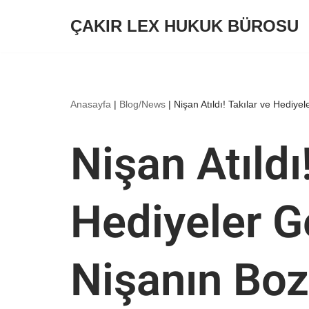
ÇAKIR LEX HUKUK BÜROSU
İçeriğe
geç
Anasayfa
|
Blog/News
|
Nişan Atıldı! Takılar ve Hediye
Nişan Atıldı
Hediyeler Ge
Nişanın Boz