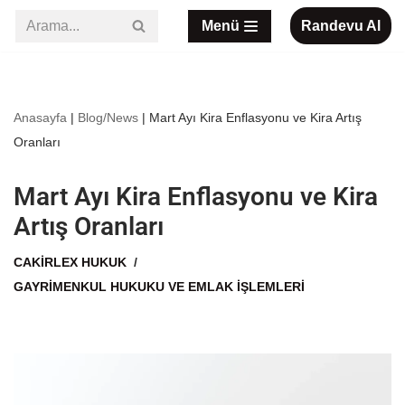
Menü
Randevu Al
İçeriğe
geç
Anasayfa
|
Blog/News
|
Mart Ayı Kira Enflasyonu ve Kira Artış
Oranları
Mart Ayı Kira Enflasyonu ve Kira
Artış Oranları
CAKIRLEX HUKUK
GAYRIMENKUL HUKUKU VE EMLAK İŞLEMLERI