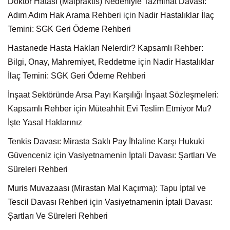
Doktor Hatası (Malpraktis) Nedeniyle Tazminat Davası:
Adım Adım Hak Arama Rehberi
için
Nadir Hastalıklar İlaç
Temini: SGK Geri Ödeme Rehberi
Hastanede Hasta Hakları Nelerdir? Kapsamlı Rehber:
Bilgi, Onay, Mahremiyet, Reddetme
için
Nadir Hastalıklar
İlaç Temini: SGK Geri Ödeme Rehberi
İnşaat Sektöründe Arsa Payı Karşılığı İnşaat Sözleşmeleri:
Kapsamlı Rehber
için
Müteahhit Evi Teslim Etmiyor Mu?
İşte Yasal Haklarınız
Tenkis Davası: Mirasta Saklı Pay İhlaline Karşı Hukuki
Güvenceniz
için
Vasiyetnamenin İptali Davası: Şartları Ve
Süreleri Rehberi
Muris Muvazaası (Mirastan Mal Kaçırma): Tapu İptal ve
Tescil Davası Rehberi
için
Vasiyetnamenin İptali Davası:
Şartları Ve Süreleri Rehberi