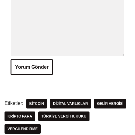
Etiketler:
BITCOIN
DIJITAL VARLIKLAR
GELIR VERGISI
KRIPTO PARA
TÜRKIYE VERGI HUKUKU
VERGILENDIRME