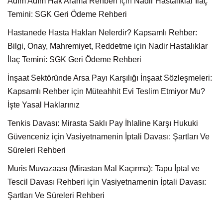
Adım Adım Hak Arama Rehberi
için
Nadir Hastalıklar İlaç
Temini: SGK Geri Ödeme Rehberi
Hastanede Hasta Hakları Nelerdir? Kapsamlı Rehber:
Bilgi, Onay, Mahremiyet, Reddetme
için
Nadir Hastalıklar
İlaç Temini: SGK Geri Ödeme Rehberi
İnşaat Sektöründe Arsa Payı Karşılığı İnşaat Sözleşmeleri:
Kapsamlı Rehber
için
Müteahhit Evi Teslim Etmiyor Mu?
İşte Yasal Haklarınız
Tenkis Davası: Mirasta Saklı Pay İhlaline Karşı Hukuki
Güvenceniz
için
Vasiyetnamenin İptali Davası: Şartları Ve
Süreleri Rehberi
Muris Muvazaası (Mirastan Mal Kaçırma): Tapu İptal ve
Tescil Davası Rehberi
için
Vasiyetnamenin İptali Davası:
Şartları Ve Süreleri Rehberi