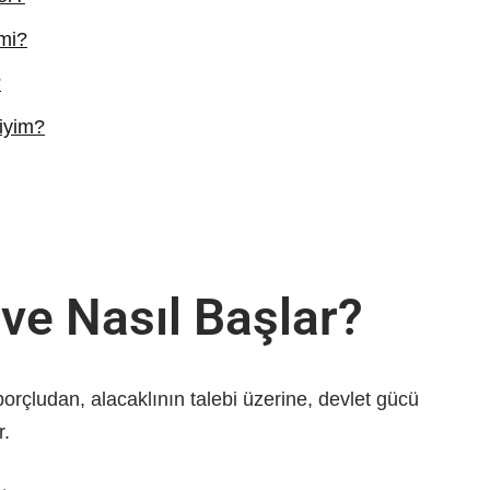
mi?
?
miyim?
 ve Nasıl Başlar?
rçludan, alacaklının talebi üzerine, devlet gücü
r.