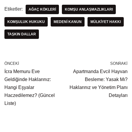
Etiketler:
AĞAÇ KÖKLERI
KOMŞU ANLAŞMAZLIKLARI
KOMŞULUK HUKUKU
MEDENI KANUN
MÜLKIYET HAKKI
TAŞKIN DALLAR
ÖNCEKI
SONRAKI
İcra Memuru Eve
Apartmanda Evcil Hayvan
Geldiğinde Haklarınız:
Besleme: Yasak Mı?
Hangi Eşyalar
Haklarınız ve Yönetim Planı
Haczedilemez? (Güncel
Detayları
Liste)