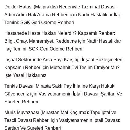
Doktor Hatası (Malpraktis) Nedeniyle Tazminat Davası:
Adım Adım Hak Arama Rehberi
için
Nadir Hastalıklar İlaç
Temini: SGK Geri Ödeme Rehberi
Hastanede Hasta Hakları Nelerdir? Kapsamlı Rehber:
Bilgi, Onay, Mahremiyet, Reddetme
için
Nadir Hastalıklar
İlaç Temini: SGK Geri Ödeme Rehberi
İnşaat Sektöründe Arsa Payı Karşılığı İnşaat Sözleşmeleri:
Kapsamlı Rehber
için
Müteahhit Evi Teslim Etmiyor Mu?
İşte Yasal Haklarınız
Tenkis Davası: Mirasta Saklı Pay İhlaline Karşı Hukuki
Güvenceniz
için
Vasiyetnamenin İptali Davası: Şartları Ve
Süreleri Rehberi
Muris Muvazaası (Mirastan Mal Kaçırma): Tapu İptal ve
Tescil Davası Rehberi
için
Vasiyetnamenin İptali Davası:
Şartları Ve Süreleri Rehberi