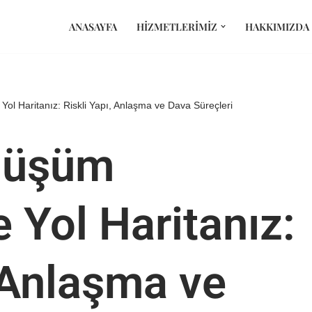
ANASAYFA
HIZMETLERIMIZ
HAKKIMIZDA
ol Haritanız: Riskli Yapı, Anlaşma ve Dava Süreçleri
nüşüm
 Yol Haritanız:
, Anlaşma ve