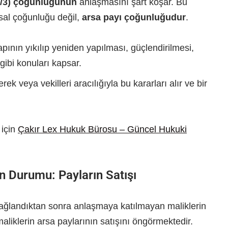
(2/3) çoğunluğunun
anlaşmasını şart koşar. Bu
ısal çoğunluğu değil,
arsa payı çoğunluğudur
.
apının yıkılıp yeniden yapılması, güçlendirilmesi,
gibi konuları kapsar.
rek veya vekilleri aracılığıyla bu kararları alır ve bir
 için
Çakır Lex Hukuk Bürosu – Güncel Hukuki
n Durumu: Payların Satışı
ğlandıktan sonra anlaşmaya katılmayan maliklerin
iklerin arsa paylarının satışını öngörmektedir.