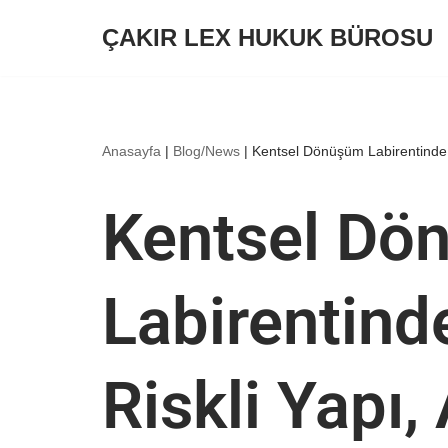
ÇAKIR LEX HUKUK BÜROSU
İçeriğe
geç
Anasayfa
|
Blog/News
|
Kentsel Dönüşüm Labirentinde Y
Kentsel Dö
Labirentinde
Riskli Yapı