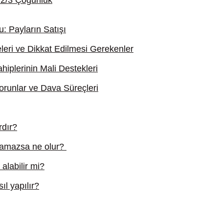
: 2/3 Çoğunluk
: Payların Satışı
eri ve Dikkat Edilmesi Gerekenler
iplerinin Mali Destekleri
orunlar ve Dava Süreçleri
rdır?
namazsa ne olur?
alabilir mi?
l yapılır?