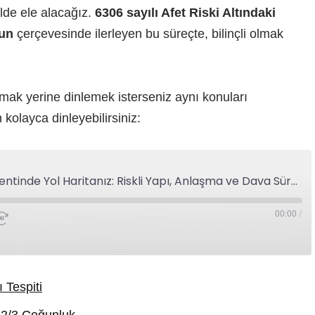
ilde ele alacağız.
6306 sayılı Afet Riski Altındaki
nun
çerçevesinde ilerleyen bu süreçte, bilinçli olmak
mak yerine dinlemek isterseniz aynı konuları
olayca dinleyebilirsiniz:
Kentsel Dönüşüm Labirentinde Yol Haritanız: Riskli Yapı, Anlaşma ve Dava Süreçleri
00:00
/
 Tespiti