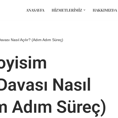
ANASAYFA
HIZMETLERIMIZ
HAKKIMIZDA
avası Nasıl Açılır? (Adım Adım Süreç)
oyisim
Davası Nasıl
ım Adım Süreç)