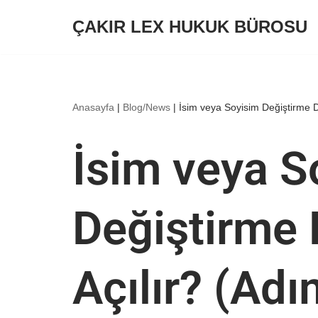
ÇAKIR LEX HUKUK BÜROSU
İçeriğe
geç
Anasayfa
|
Blog/News
|
İsim veya Soyisim Değiştirme D
İsim veya S
Değiştirme 
Açılır? (Ad