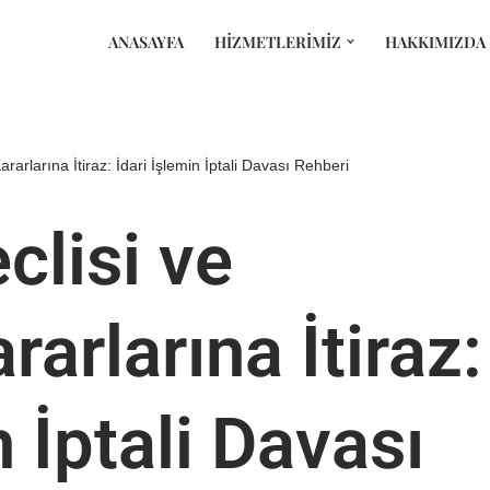
ANASAYFA
HIZMETLERIMIZ
HAKKIMIZDA
arlarına İtiraz: İdari İşlemin İptali Davası Rehberi
clisi ve
arlarına İtiraz:
n İptali Davası