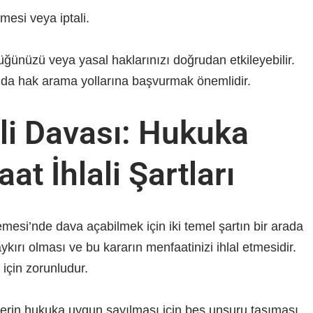
mesi veya iptali.
lüğünüzü veya yasal haklarınızı doğrudan etkileyebilir.
ında hak arama yollarına başvurmak önemlidir.
ali Davası: Hukuka
at İhlali Şartları
kemesi’nde dava açabilmek için iki temel şartın bir arada
kırı olması ve bu kararın menfaatinizi ihlal etmesidir.
 için zorunludur.
emlerin hukuka uygun sayılması için beş unsuru taşıması