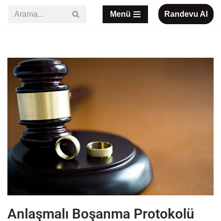
Menü
Randevu Al
İçeriğe
geç
Anlaşmalı Boşanma Protokolü