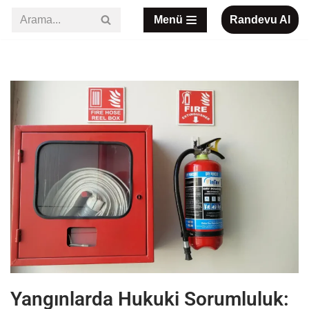
Menü
Randevu Al
İçeriğe
geç
Yangınlarda Hukuki Sorumluluk: