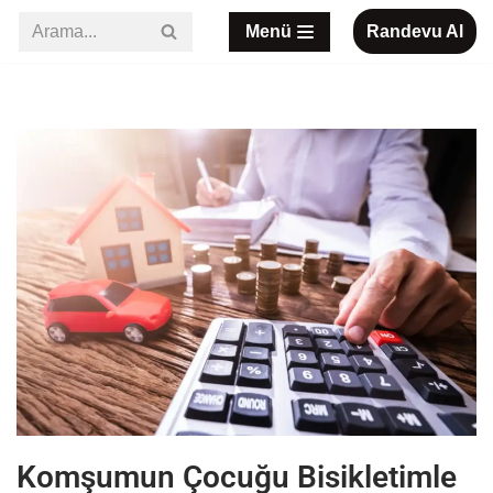
Menü
Randevu Al
İçeriğe
geç
Komşumun Çocuğu Bisikletimle