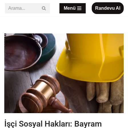
Menü
Randevu Al
İçeriğe
geç
İşçi Sosyal Hakları: Bayram