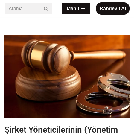
Menü
Randevu Al
İçeriğe
geç
Şirket Yöneticilerinin (Yönetim