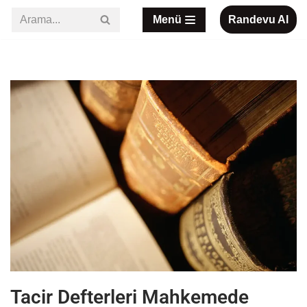
Menü
Randevu Al
İçeriğe
geç
Tacir Defterleri Mahkemede