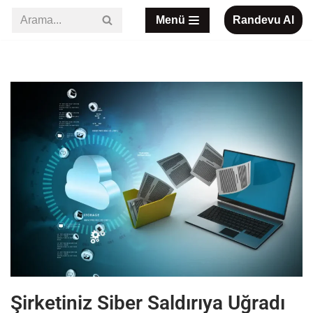
Menü
Randevu Al
İçeriğe
geç
Şirketiniz Siber Saldırıya Uğradı