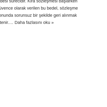
adesi sürecidir. Kira sözleşmesi başlarken
üvence olarak verilen bu bedel, sözleşme
onunda sorunsuz bir şekilde geri alınmak
stenir.…
Daha fazlasını oku »