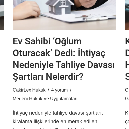
Ev Sahibi ‘Oğlum
Oturacak’ Dedi: İhtiyaç
Nedeniyle Tahliye Davası
Şartları Nelerdir?
S
CakirLex Hukuk
4 yorum
C
Medeni Hukuk Ve Uygulamaları
G
İhtiyaç nedeniyle tahliye davası şartları,
K
kiralama ilişkilerinde en merak edilen
ç