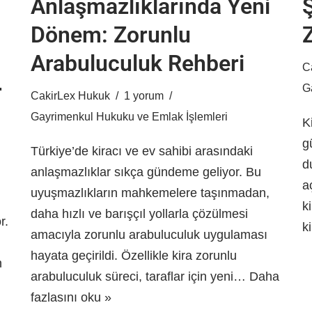
Anlaşmazlıklarında Yeni
Ş
Dönem: Zorunlu
Arabuluculuk Rehberi
C
r
G
CakirLex Hukuk
1 yorum
Gayrimenkul Hukuku ve Emlak İşlemleri
K
g
Türkiye’de kiracı ve ev sahibi arasındaki
d
anlaşmazlıklar sıkça gündeme geliyor. Bu
a
uyuşmazlıkların mahkemelere taşınmadan,
k
daha hızlı ve barışçıl yollarla çözülmesi
r.
k
amacıyla zorunlu arabuluculuk uygulaması
hayata geçirildi. Özellikle kira zorunlu
n
arabuluculuk süreci, taraflar için yeni…
Daha
fazlasını oku »