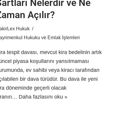
artları Nelerdir ve Ne
Zaman Açılır?
akirLex Hukuk
ayrimenkul Hukuku ve Emlak İşlemleri
ira tespit davası, mevcut kira bedelinin artık
üncel piyasa koşullarını yansıtmaması
urumunda, ev sahibi veya kiracı tarafından
çılabilen bir dava türüdür. Bu dava ile yeni
ira döneminde geçerli olacak
iranın…
Daha fazlasını oku »