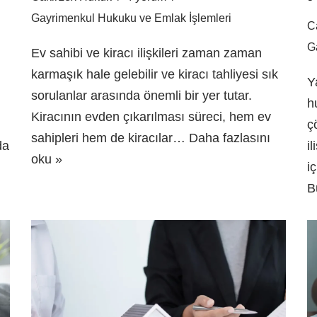
Gayrimenkul Hukuku ve Emlak İşlemleri
C
G
Ev sahibi ve kiracı ilişkileri zaman zaman
karmaşık hale gelebilir ve kiracı tahliyesi sık
Y
sorulanlar arasında önemli bir yer tutar.
h
Kiracının evden çıkarılması süreci, hem ev
ç
sahipleri hem de kiracılar…
Daha fazlasını
da
i
oku »
i