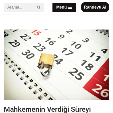
Menü
Randevu Al
İçeriğe
geç
Mahkemenin Verdiği Süreyi