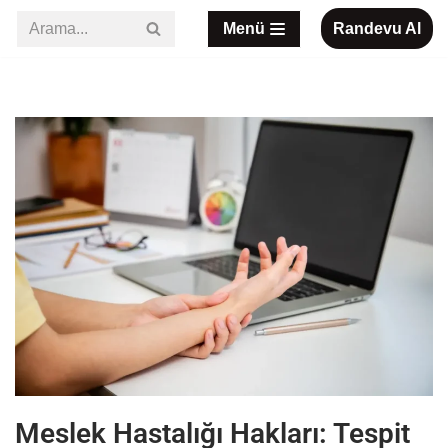
Menü
Randevu Al
İçeriğe
geç
Meslek Hastalığı Hakları: Tespit