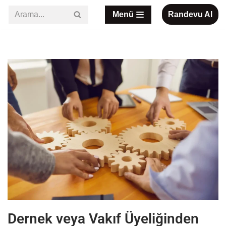
Menü
Randevu Al
İçeriğe
geç
Dernek veya Vakıf Üyeliğinden