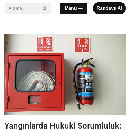
Menü
Randevu Al
İçeriğe
geç
Yangınlarda Hukuki Sorumluluk: