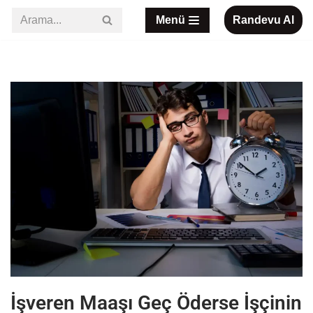
Menü
Randevu Al
İçeriğe
geç
İşveren Maaşı Geç Öderse İşçinin