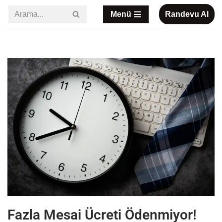
Menü
Randevu Al
İçeriğe
geç
Fazla Mesai Ücreti Ödenmiyor!