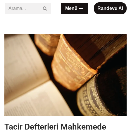
Menü
Randevu Al
İçeriğe
geç
Tacir Defterleri Mahkemede