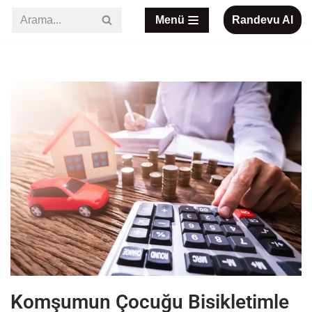
Menü
Randevu Al
İçeriğe
geç
Komşumun Çocuğu Bisikletimle