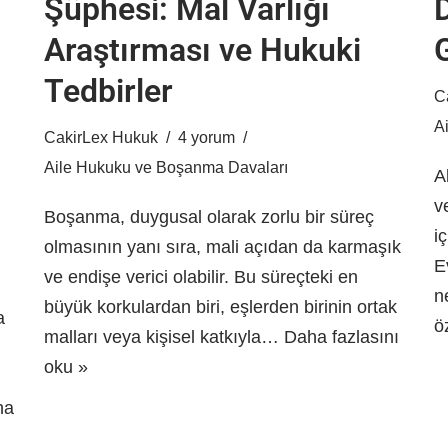
Şüphesi: Mal Varlığı
Araştırması ve Hukuki
Tedbirler
C
A
CakirLex Hukuk
4 yorum
Aile Hukuku ve Boşanma Davaları
A
v
Boşanma, duygusal olarak zorlu bir süreç
i
olmasının yanı sıra, mali açıdan da karmaşık
E
ve endişe verici olabilir. Bu süreçteki en
n
büyük korkulardan biri, eşlerden birinin ortak
a
ö
malları veya kişisel katkıyla…
Daha fazlasını
oku »
ha