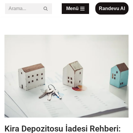
Menü
Randevu Al
İçeriğe
geç
Kira Depozitosu İadesi Rehberi: