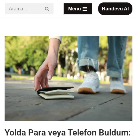
Menü
Randevu Al
İçeriğe
geç
Yolda Para veya Telefon Buldum: