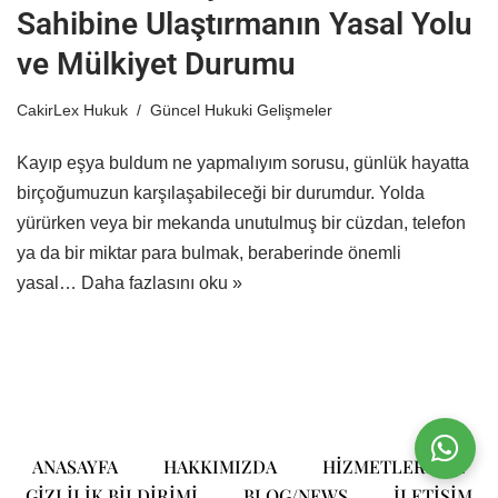
Sahibine Ulaştırmanın Yasal Yolu
ve Mülkiyet Durumu
CakirLex Hukuk
Güncel Hukuki Gelişmeler
Kayıp eşya buldum ne yapmalıyım sorusu, günlük hayatta
birçoğumuzun karşılaşabileceği bir durumdur. Yolda
yürürken veya bir mekanda unutulmuş bir cüzdan, telefon
ya da bir miktar para bulmak, beraberinde önemli
yasal…
Daha fazlasını oku »
ANASAYFA
HAKKIMIZDA
HIZMETLERIMIZ
GIZLILIK BILDIRIMI
BLOG/NEWS
ILETIŞIM