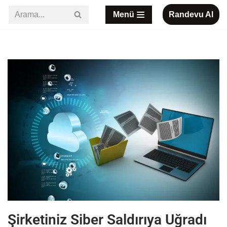
Menü
Randevu Al
İçeriğe
geç
Şirketiniz Siber Saldırıya Uğradı