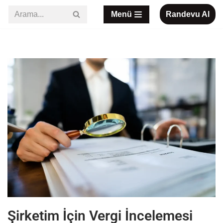
Menü
Randevu Al
İçeriğe
geç
Şirketim İçin Vergi İncelemesi