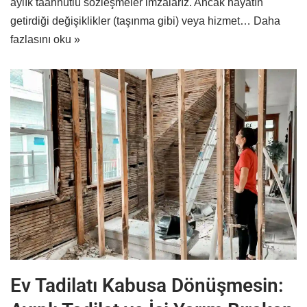
aylık taahhütlü sözleşmeler imzalarız. Ancak hayatın
getirdiği değişiklikler (taşınma gibi) veya hizmet…
Daha
fazlasını oku »
Ev Tadilatı Kabusa Dönüşmesin: