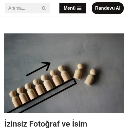
Menü
Randevu Al
İçeriğe
geç
İzinsiz Fotoğraf ve İsim