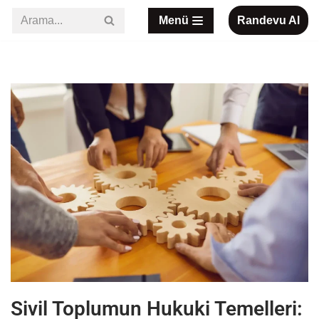
Menü
Randevu Al
İçeriğe
geç
Sivil Toplumun Hukuki Temelleri: