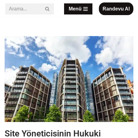
Menü
Randevu Al
İçeriğe
geç
Site Yöneticisinin Hukuki