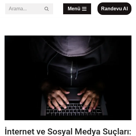
Menü
Randevu Al
İçeriğe
geç
İnternet ve Sosyal Medya Suçları: