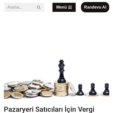
Menü
Randevu Al
İçeriğe
geç
Pazaryeri Satıcıları İçin Vergi