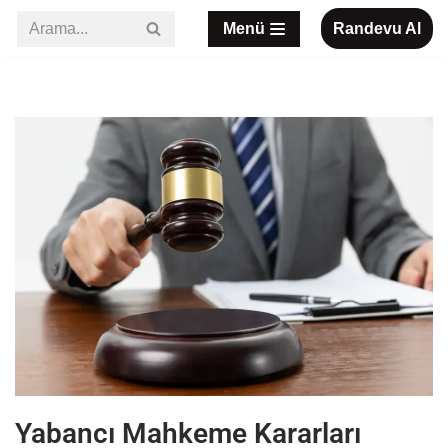
Menü
Randevu Al
İçeriğe
geç
Yabancı Mahkeme Kararları