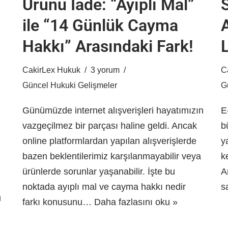
Ürünü İade: “Ayıplı Mal”
ile “14 Günlük Cayma
Hakkı” Arasındaki Fark!
L
CakirLex Hukuk
3 yorum
C
Güncel Hukuki Gelişmeler
G
Günümüzde internet alışverişleri hayatımızın
E
vazgeçilmez bir parçası haline geldi. Ancak
b
online platformlardan yapılan alışverişlerde
y
bazen beklentilerimiz karşılanmayabilir veya
k
ürünlerde sorunlar yaşanabilir. İşte bu
A
noktada ayıplı mal ve cayma hakkı nedir
s
u
farkı konusunu…
Daha fazlasını oku »