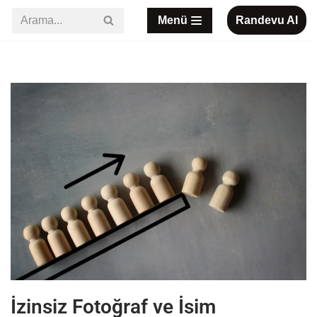
Menü
Randevu Al
İçeriğe
geç
İzinsiz Fotoğraf ve İsim