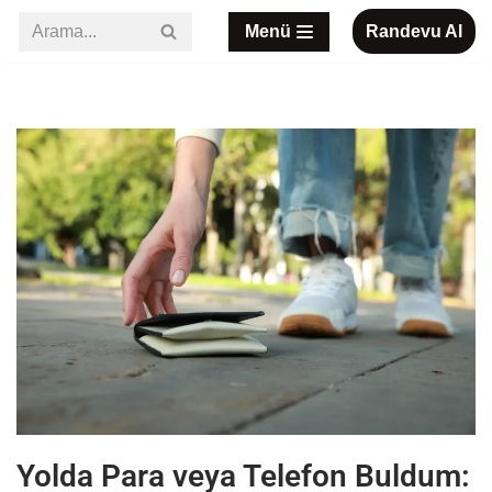
Menü
Randevu Al
İçeriğe
geç
Yolda Para veya Telefon Buldum: