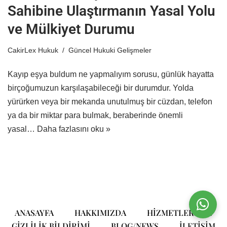
Sahibine Ulaştırmanın Yasal Yolu
ve Mülkiyet Durumu
CakirLex Hukuk
Güncel Hukuki Gelişmeler
Kayıp eşya buldum ne yapmalıyım sorusu, günlük hayatta
birçoğumuzun karşılaşabileceği bir durumdur. Yolda
yürürken veya bir mekanda unutulmuş bir cüzdan, telefon
ya da bir miktar para bulmak, beraberinde önemli
yasal…
Daha fazlasını oku »
ANASAYFA
HAKKIMIZDA
HIZMETLERIMIZ
GIZLILIK BILDIRIMI
BLOG/NEWS
ILETIŞIM