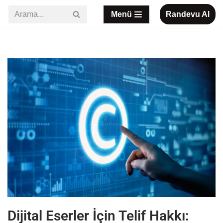
Menü
Randevu Al
İçeriğe
geç
Dijital Eserler İçin Telif Hakkı: