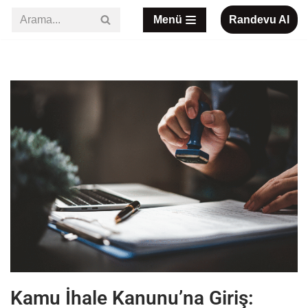
Menü
Randevu Al
İçeriğe
geç
Kamu İhale Kanunu’na Giriş: