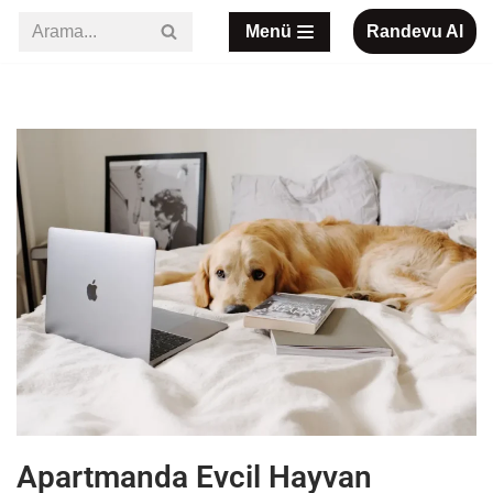
Menü
Randevu Al
İçeriğe
geç
Apartmanda Evcil Hayvan