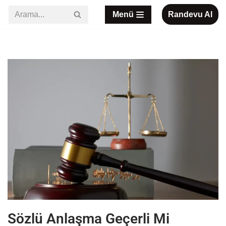
Menü
Randevu Al
İçeriğe
geç
Sözlü Anlaşma Geçerli Mi