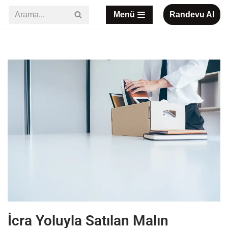
Menü
Randevu Al
İçeriğe
geç
İcra Yoluyla Satılan Malın