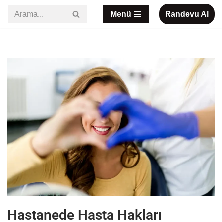
Menü
Randevu Al
İçeriğe
geç
Hastanede Hasta Hakları